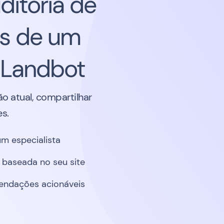
itoria de
is de um
a Landbot
ão atual, compartilhar
s.
um especialista
l baseada no seu site
endações acionáveis