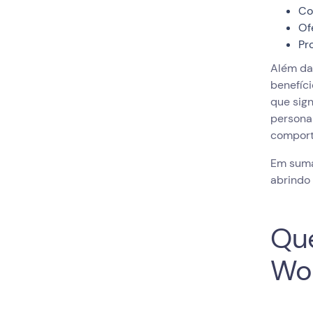
Co
Of
Pr
Além da
benefíci
que sign
persona
comport
Em suma
abrindo 
Que
Wo