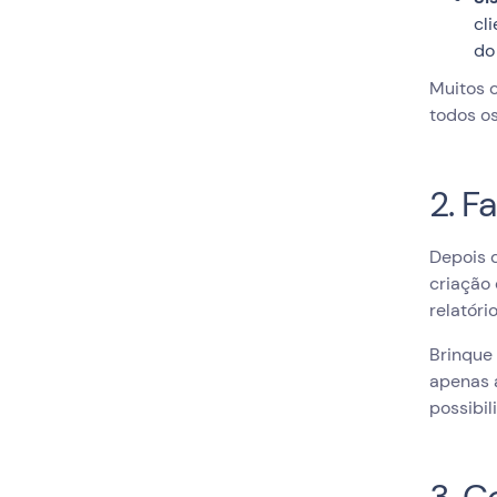
cl
do
Muitos 
todos os
2. F
Depois d
criação 
relatór
Brinque 
apenas 
possibil