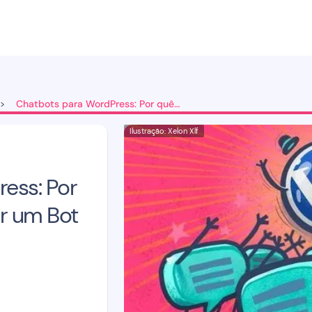
Chatbots para WordPress: Por quê e Como Adicionar um Bot ao seu Site
>
Ilustração: Xelon Xlf
ess: Por
r um Bot