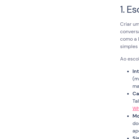
1. E
Criar um
convers
como a 
simples 
Ao esco
In
(m
ma
Ca
Ta
Wh
Mo
do
ap
Si