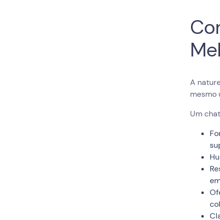
Co
Mel
A natur
mesmo u
Um chat
Fo
su
Hu
Re
em
Of
co
Cl