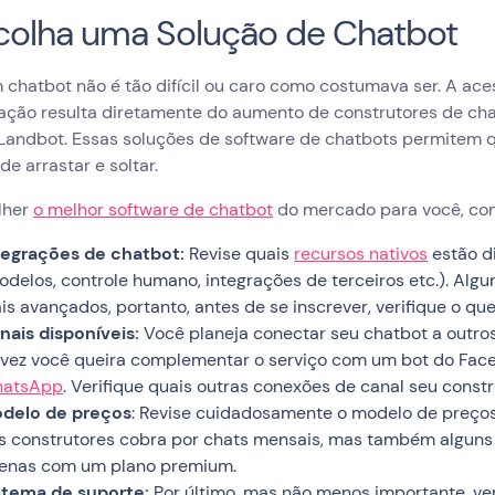
scolha uma Solução de Chatbot
 chatbot não é tão difícil ou caro como costumava ser. A ace
ação resulta diretamente do aumento de construtores de cha
Landbot. Essas soluções de software de chatbots permitem q
de arrastar e soltar.
lher
o melhor software de chatbot
do mercado para você, con
tegrações de chatbot:
Revise quais
recursos nativos
estão d
odelos, controle humano, integrações de terceiros etc.). Alg
is avançados, portanto, antes de se inscrever, verifique o que
nais disponíveis:
Você planeja conectar seu chatbot a outro
lvez você queira complementar o serviço com um bot do Fa
atsApp
. Verifique quais outras conexões de canal seu const
delo de preços
: Revise cuidadosamente o modelo de preços
s construtores cobra por chats mensais, mas também alguns
enas com um plano premium.
stema de suporte:
Por último, mas não menos importante, ver