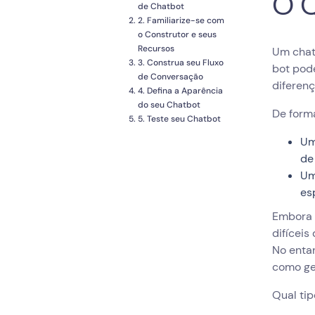
O Q
de Chatbot
2. Familiarize-se com
o Construtor e seus
Recursos
Um chat
3. Construa seu Fluxo
bot pode
de Conversação
diferenç
4. Defina a Aparência
do seu Chatbot
De forma
5. Teste seu Chatbot
Como Adicionar um Chatbot
Um
ao meu Site WordPress
de
Um
es
Embora 
difícei
No entan
como ge
Qual ti