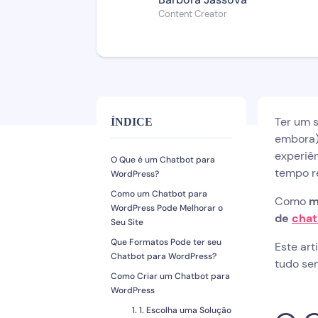
Content Creator
Ter um s
ÍNDICE
embora)
experiên
O Que é um Chatbot para
tempo re
WordPress?
Como um Chatbot para
Como
m
WordPress Pode Melhorar o
de
chat
Seu Site
Que Formatos Pode ter seu
Este art
Chatbot para WordPress?
tudo se
Como Criar um Chatbot para
WordPress
1. Escolha uma Solução