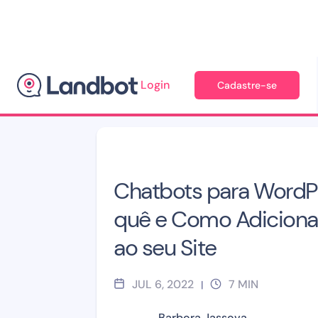
Login
Cadastre-se
Blog
>
Chatbots e Design de Conversação
Chatbots para WordPr
quê e Como Adiciona
ao seu Site
JUL 6, 2022
7
MIN
|
Barbora Jassova