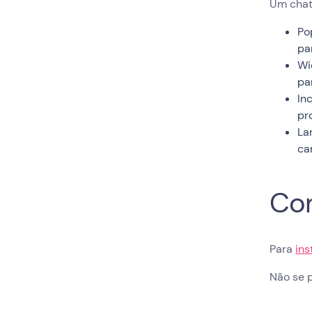
Um chat
Po
pa
Wi
pa
In
pr
La
ca
Com
Para
ins
Não se p