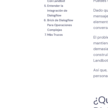
Puedes 
Con Landbot
Entender la
Dado qu
Integración de
Dialogflow
mensaje
Brick de Dialogflow
elemento
Para Operaciones
convers
Complejas
Más Trucos
El prob
mantien
demasiad
construi
Landbot 
Así que,
persona 
¿Qu