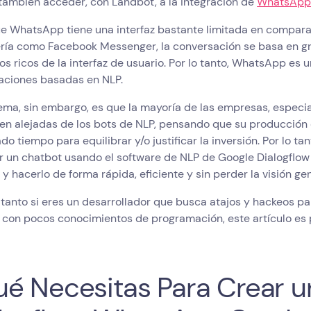
también acceder, con Landbot, a la integración de
WhatsApp 
e WhatsApp tiene una interfaz bastante limitada en compara
ría como Facebook Messenger, la conversación se basa en gra
s ricos de la interfaz de usuario. Por lo tanto, WhatsApp es u
aciones basadas en NLP.
lema, sin embargo, es que la mayoría de las empresas, espec
en alejadas de los bots de NLP, pensando que su producció
o tiempo para equilibrar y/o justificar la inversión. Por lo ta
r un chatbot usando el software de NLP de Google Dialogflow 
y hacerlo de forma rápida, eficiente y sin perder la visión gen
 tanto si eres un desarrollador que busca atajos y hackeos par
con pocos conocimientos de programación, este artículo es p
é Necesitas Para Crear u