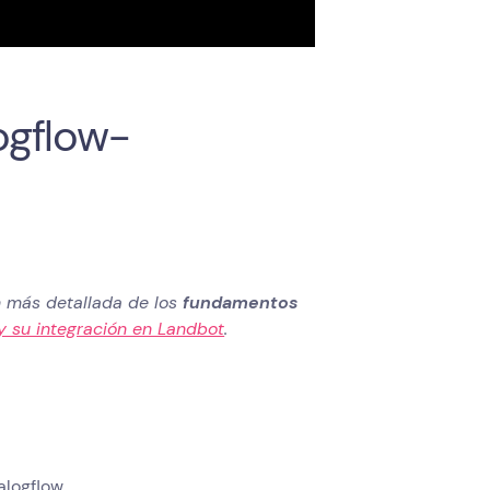
ogflow-
n más detallada de los
fundamentos
 y su integración en Landbot
.
alogflow.