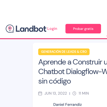
Login
Probar gratis
Blog
>
Generación de leads & CRO
>
GENERACIÓN DE LEADS & CRO
Aprende a Construir 
Chatbot Dialogflow-
sin código
JUN 13, 2022
11
MIN
|
Daniel Ferrandiz