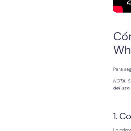
Cóm
Wh
Para seg
NOTA: S
del uso
1. C
Lo prime