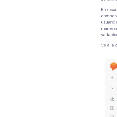
En resum
compone
usuario 
maneras
variacio
Ve a la 