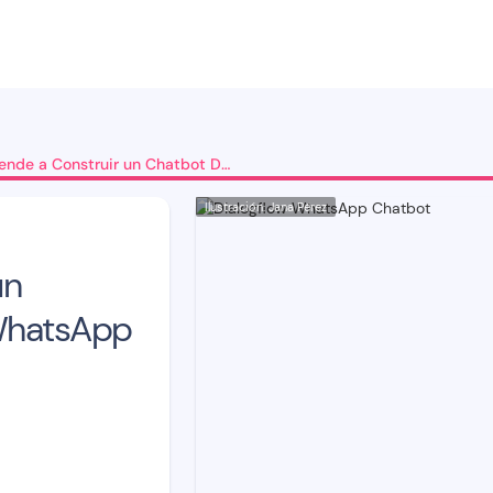
Aprende a Construir un Chatbot Dialogflow-WhatsApp sin código
Ilustración: Jana Pérez
un
WhatsApp