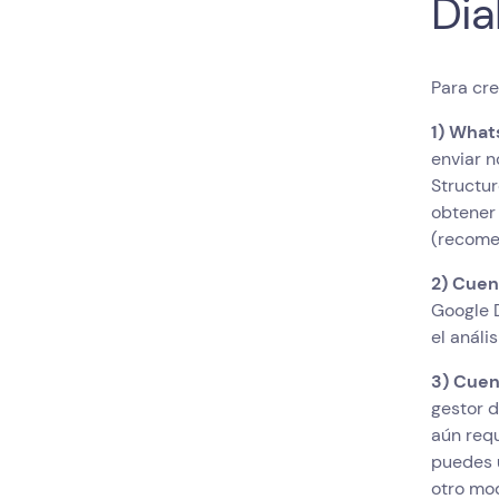
Dia
Para cr
1) What
enviar 
Structur
obtener
(recome
2) Cuen
Google D
el análi
3) Cuen
gestor 
aún requ
puedes u
otro mod