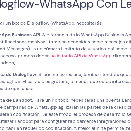
logflow-WhatsApp Con L
ear un bot de Dialogflow-WhatsApp, necesitarás:
sApp Business API
. A diferencia de la WhatsApp Business A
notificaciones masivas -también conocidas como mensajes al
ed Messages)- a un número ilimitado de usuarios, así como in
 acceso, primero debes
solicitar la API de WhatsApp
directam
ndado).
ta de Dialogflow.
Si aún no tienes una, también tendrás que 
ialogflow. El servicio es gratuito, a menos que estés intere
sis de opiniones.
ta de Landbot.
Para unirlo todo, necesitarás una cuenta Land
de campañas de WhatsApp agilizarán las partes de la creaci
ieran codificación. De este modo, el proceso de desarrollo ser
tilizar Landbot para configurar rápidamente integraciones de
o habrían requerido codificación. Y, mejor aún, te permite
't