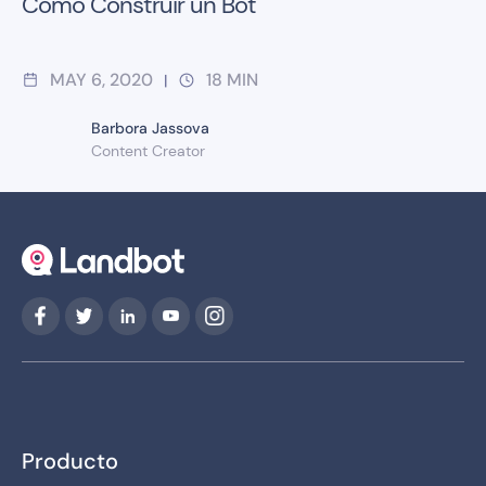
Cómo Construir un Bot
MAY 6, 2020
18
MIN
|
Barbora Jassova
Content Creator
Producto