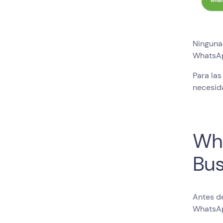
Ninguna 
WhatsAp
Para la
necesida
Wh
Bus
Antes de
WhatsAp