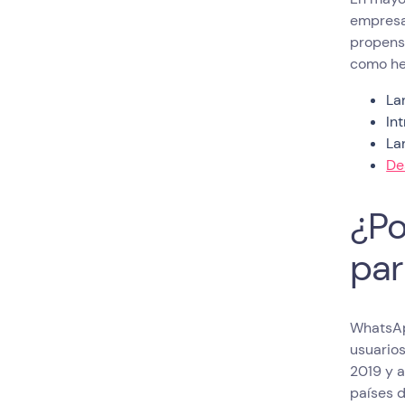
empresa
propenso
como he
La
In
La
De
¿Po
par
WhatsAp
usuarios
2019 y a
países 