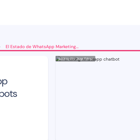
El Estado de WhatsApp Marketing: API & Chatbots
>
Ilustración: Jana Pérez
pp
bots