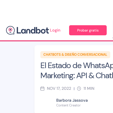
Login
Probar gratis
Blog
>
Chatbots & Diseño Conversacional
CHATBOTS & DISEÑO CONVERSACIONAL
El Estado de WhatsA
Marketing: API & Chat
NOV 17, 2022
11
MIN
|
Barbora Jassova
Content Creator