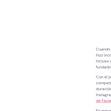
Cuando 
hizo inc
Incluso 
fundado
Con el 
compete
duración
Instagr
de Face
En mayo