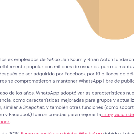
los ex empleados de
Yahoo
Jan Koum y Brian Acton fundaron
reíblemente popular con millones de usuarios, pero se mantuv
después de ser adquirida por Facebook por 19 billones de dól
res se comprometieron a mantener WhatsApp libre de public
paso de los años, WhatsApp adoptó varias características nu
ncia, como características mejoradas para grupos y actualiz
, similar a
Snapchat
, y también otras funciones (como sopor
am y Facebook) fueron creadas para mejorar la
integración de
book
.
 de 2018,
Koum anunció que dejaba WhatsApp
debido al choq