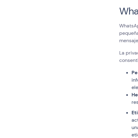
Wha
WhatsApp
pequeña
mensaje
La priva
consenti
Pe
in
el
He
re
Et
ac
un
et