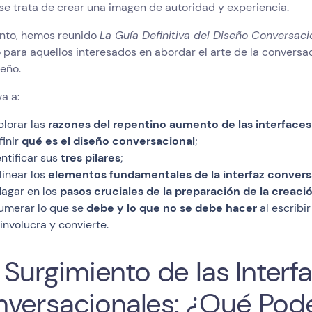
e trata de crear una imagen de autoridad y experiencia.
anto, hemos reunido
La Guía Definitiva del Diseño Conversaci
o para aquellos interesados en abordar el arte de la conversa
seño.
va a:
plorar las
razones del repentino aumento de las interface
finir
qué es el diseño conversacional
;
entificar sus
tres pilares
;
linear los
elementos fundamentales de la interfaz convers
dagar en los
pasos cruciales de la preparación de la creaci
umerar lo que se
debe y lo que no se debe hacer
al escribi
 involucra y convierte.
El Surgimiento de las Interf
versacionales: ¿Qué Po