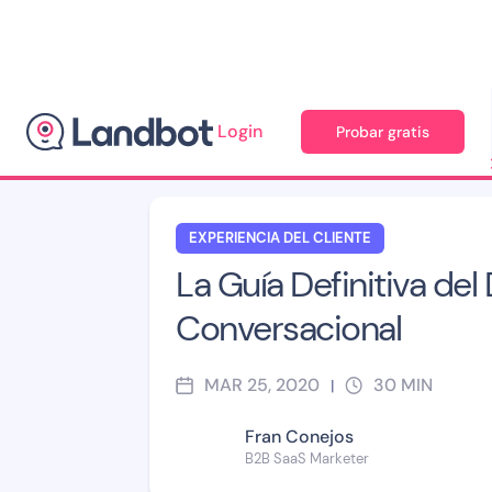
Login
Probar gratis
Blog
>
Experiencia del cliente
>
EXPERIENCIA DEL CLIENTE
La Guía Definitiva del
Conversacional
MAR 25, 2020
30
MIN
|
Fran Conejos
B2B SaaS Marketer