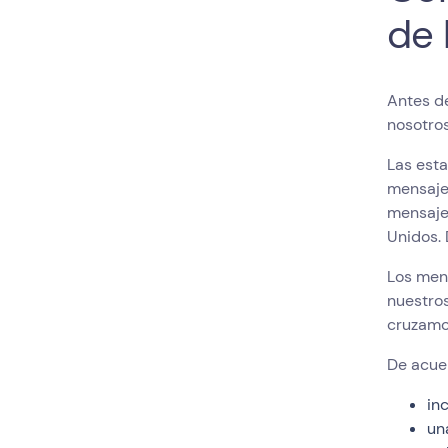
de 
Antes d
nosotros
Las est
mensajes
mensaje
Unidos.
Los men
nuestro
cruzamo
De acu
in
un