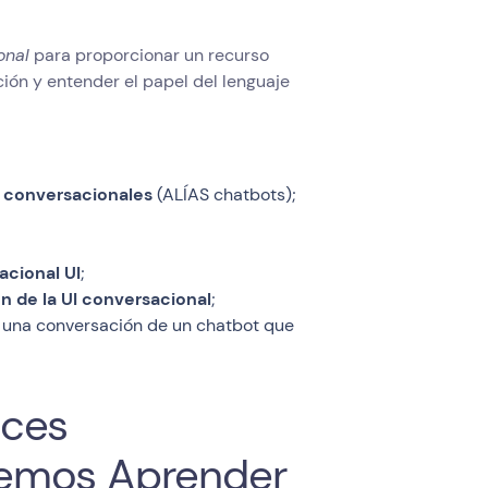
onal
para proporcionar un recurso
ción y entender el papel del lenguaje
s conversacionales
(ALÍAS chatbots);
acional UI
;
ón de la UI conversacional
;
r una conversación de un chatbot que
aces
demos Aprender