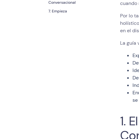
Conversacional
cuando s
7. Empieza
Por lo t
holístic
en el di
La guía 
Ex
De
Id
De
In
En
se
1. 
Con