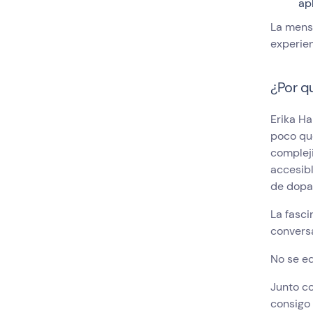
ap
La mens
experie
¿Por q
Erika Ha
poco que
compleji
accesibl
de dopa
La fasci
conversa
No se e
Junto c
consigo 