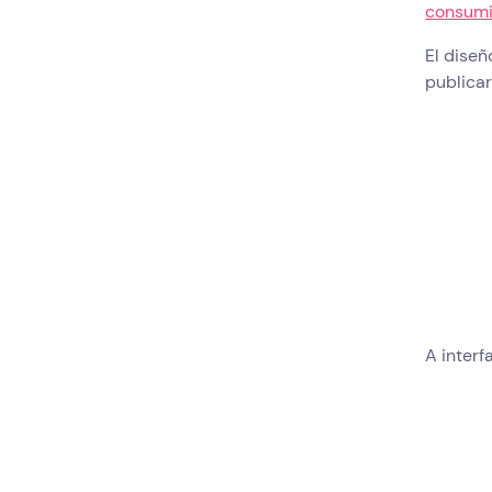
consumi
El dise
publicar
A interf