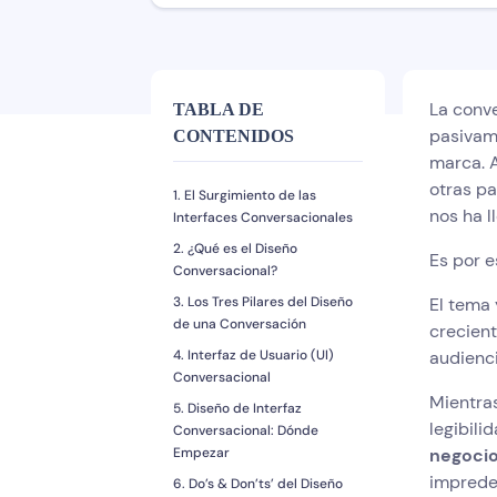
La conve
TABLA DE
pasivame
CONTENIDOS
marca. A
otras pa
1. El Surgimiento de las
nos ha l
Interfaces Conversacionales
2. ¿Qué es el Diseño
Es por e
Conversacional?
3. Los Tres Pilares del Diseño
El tema 
de una Conversación
crecient
4. Interfaz de Usuario (UI)
audienc
Conversacional
Mientras
5. Diseño de Interfaz
legibili
Conversacional: Dónde
Empezar
negocio
impredec
6. Do’s & Don’ts’ del Diseño