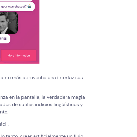
cuanto más aprovecha una interfaz sus
nza en la pantalla, la verdadera magia
s de sutiles indicios lingüísticos y
nte.
cil.
r lo tanto, crear artificialmente un flujo