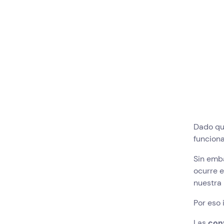
Dado que
funciona
Sin emba
ocurre e
nuestra 
Por eso 
Las
con