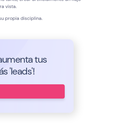
a vista.
u propia disciplina.
, aumenta tus
 'leads'!